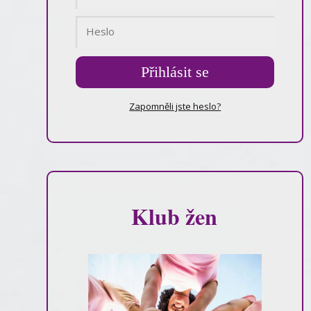
Přihlásit se
Zapomněli jste heslo?
Klub žen