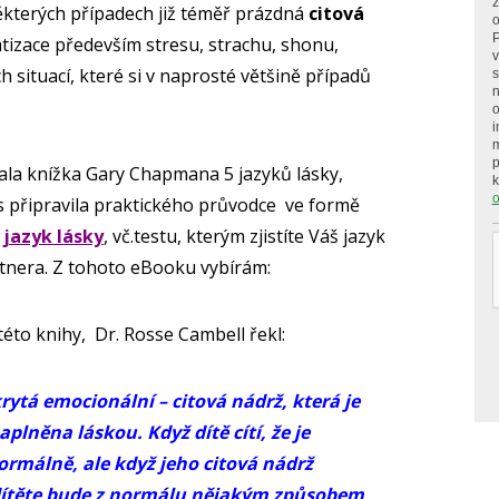
ž
kterých případech již téměř prázdná
citová
o
P
matizace především stresu, strachu, shonu,
v
 situací, které si v naprosté většině případů
s
n
o
i
p
ala knížka Gary Chapmana 5 jazyků lásky,
o
s připravila praktického průvodce ve formě
 jazyk lásky
, vč.testu, kterým zjistíte Váš jazyk
rtnera. Z tohoto eBooku vybírám:
éto knihy, Dr. Rosse Cambell řekl:
rytá emocionální – citová nádrž, která je
plněna láskou. Když dítě cítí, že je
ormálně, ale když jeho citová nádrž
dítěte bude z normálu nějakým způsobem