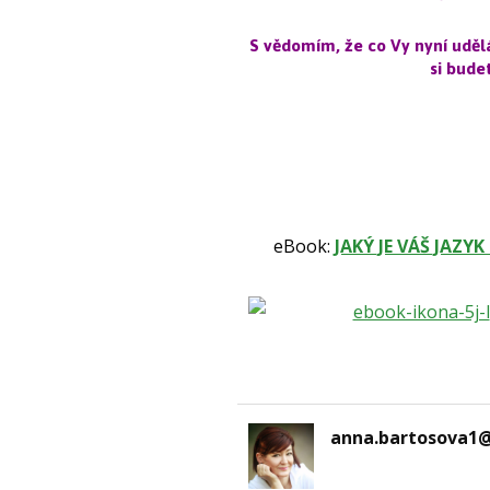
S vědomím, že co Vy nyní udělát
si budet
eBook:
JAKÝ JE VÁŠ JAZY
anna.bartosova1