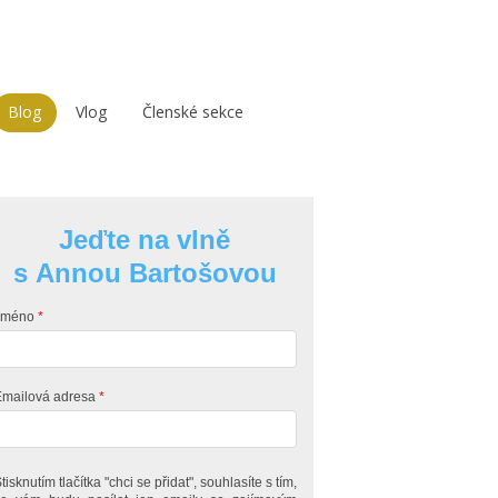
Blog
Vlog
Členské sekce
Jeďte na vlně
s Annou Bartošovou
Jméno
mailová adresa
tisknutím tlačítka "chci se přidat", souhlasíte s tím,