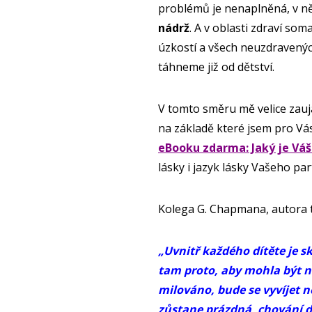
problémů je nenaplněná, v ně
nádrž
. A v oblasti zdraví so
úzkostí a všech neuzdravených
táhneme již od dětství.
V tomto směru mě velice zauj
na základě které jsem pro Vá
eBooku zdarma: Jaký je Váš
lásky i jazyk lásky Vašeho pa
Kolega G. Chapmana, autora t
„Uvnitř každého dítěte je sk
tam proto, aby mohla být na
milováno, bude se vyvíjet n
zůstane prázdná, chování 