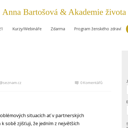
Anna Bartošová & Akademie života
21
Kurzy/Webináře
Zdarma
Program ženského zdraví
1@seznam.cz
0 Komentářů
E
problémových situacích ať v partnerských
 sobě zjišťuji, že jedním z největších
S