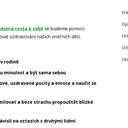
Pr
Dýc
ědomá cesta k sobě
se budeme pomoci
SE
ovat uzdravování našich vnitřních dětí,
SE
Ci
 v rodině
ou minulost a být sama sebou
nové, uzdravené pocity a emoce a naučit se
milovat a beze strachu propouštět blízké
vislí na vztazích s druhými lidmi