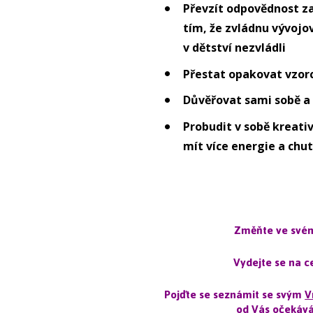
Převzít odpovědnost za
tím, že zvládnu vývojo
v dětství nezvládli
Přestat opakovat vzorc
Důvěřovat sami sobě a
Probudit v sobě kreati
mít více energie a chut
Změňte ve svém 
Vydejte se na ce
Pojďte se seznámit se svým
V
od Vás očekává