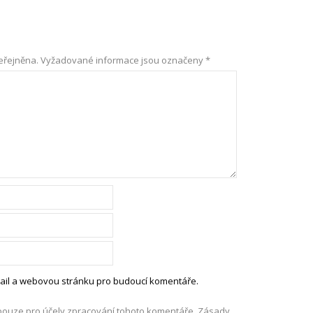
eřejněna.
Vyžadované informace jsou označeny
*
-mail a webovou stránku pro budoucí komentáře.
pouze pro účely zpracování tohoto komentáře.
Zásady