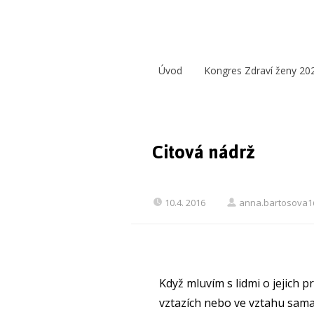
Úvod
Kongres Zdraví ženy 20
Citová nádrž
10.4. 2016
anna.bartosova
Když mluvím s lidmi o jejich 
vztazích nebo ve vztahu sama k