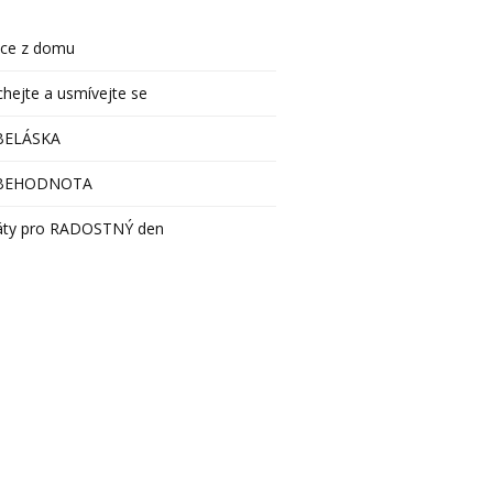
áce z domu
hejte a usmívejte se
BELÁSKA
BEHODNOTA
táty pro RADOSTNÝ den