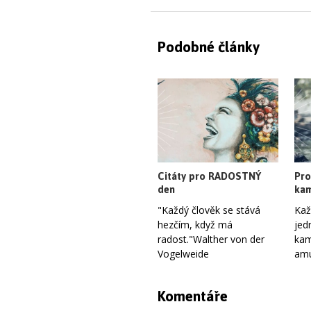
Podobné články
Citáty pro RADOSTNÝ
Pro
den
kam
"Každý člověk se stává
Kaž
hezčím, když má
jed
radost."Walther von der
kam
Vogelweide
amu
Komentáře