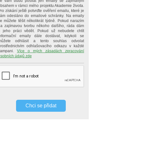
e vám budu posílat jen emaily se zajímavým
bsahem v rámci mého projektu Akademie života.
ro získání ještě potvrďte ověření emailu, které je
ám odesláno do emailové schránky. Na emaily
e můžete těšit několikrát týdně. Pokud narazím
a zajímavou tvorbu někoho dalšího, ráda dám
 jeho práci vědět. Pokud už nebudete chtít
nformační emaily dále dostávat, kdykoli se
můžete odhlásit a tento souhlas odvolat
rostřednictvím odhlašovacího odkazu v každé
kampani.
Více o mých zásadách zpracování
sobních údajů zde
Chci se přidat