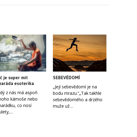
č je super mít
SEBEVĚDOMÍ
aráda esoterika
„Její sebevědomí je na
dý z nás má aspoň
bodu mrazu.“„Tak takhle
noho kámoše nebo
sebevědomého a drzého
arádku, co nosí
muže už…
lety,…