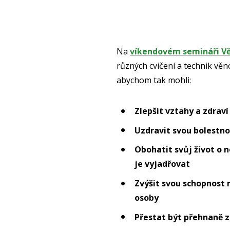
Na
víkendovém semináři V
různých cvičení a technik věn
abychom tak mohli:
Zlepšit vztahy a zdraví
Uzdravit svou bolestn
Obohatit svůj život o 
je vyjadřovat
Zvýšit svou schopnost 
osoby
Přestat být přehnaně zá