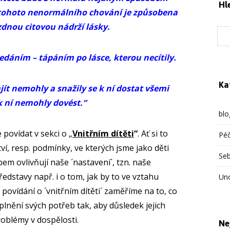
Hl
 tohoto nenormálního chování je způsobena
dnou citovou nádrží lásky.
edáním – tápáním po lásce, kterou necítily.
Ka
jít nemohly a snažily se k ní dostat všemi
k ní nemohly dovést.“
blo
 povídat v sekci o „
Vnitřním dítěti
“
. Ať si to
Péč
í, resp. podmínky, ve kterých jsme jako děti
Se
m ovlivňují naše ´nastavení´, tzn. naše
edstavy např. i o tom, jak by to ve vztahu
Un
povídání o ´vnitřním dítěti´ zaměříme na to, co
plnění svých potřeb tak, aby důsledek jejich
oblémy v dospělosti.
Ne