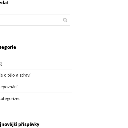
edat
tegorie
g
e o tělo a zdraví
bepoznání
categorized
jnovější příspěvky