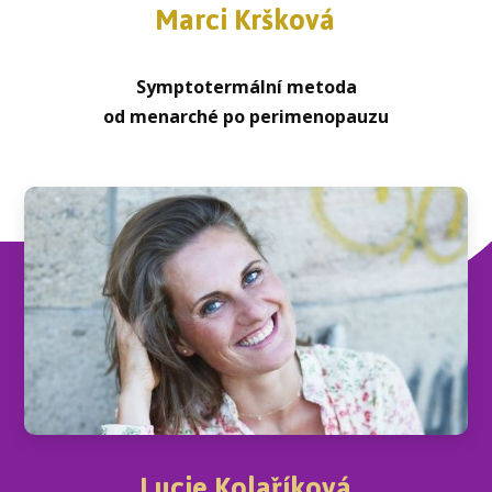
Marci Kršková
Symptotermální metoda
od menarché po perimenopauzu
Lucie Kolaříková