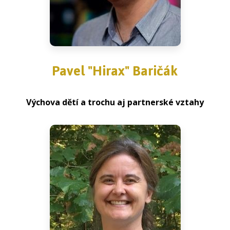
Pavel "Hirax" Baričák
Výchova dětí a trochu aj partnerské vztahy