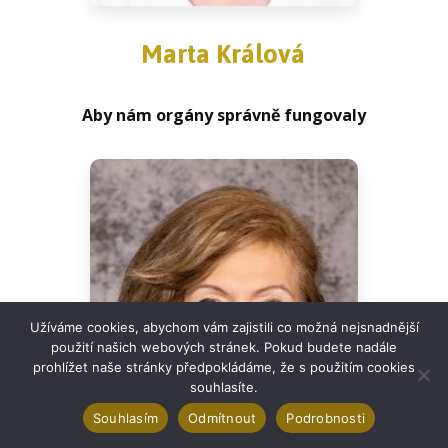
Marta Králová
Aby nám orgány správně fungovaly
Užíváme cookies, abychom vám zajistili co možná nejsnadnější
použití našich webových stránek. Pokud budete nadále
prohlížet naše stránky předpokládáme, že s použitím cookies
souhlasíte.
Souhlasím
Odmítnout
Podrobnosti