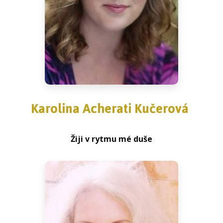
Karolina Acherati Kučerová
Žiji v rytmu mé duše