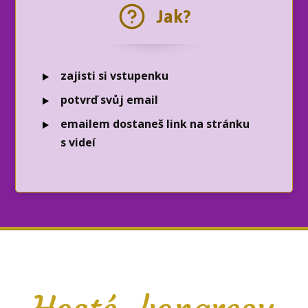
Jak?
zajisti si vstupenku
potvrď svůj email
emailem
dostaneš link na stránku
s videí